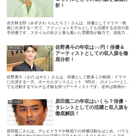
析！
水沢林太郎（みずさわ りんたろう）さんは、俳優としてドラマ・映
画に出演する一方で、ファッションモデルとしても活躍する注目の若
手俳優です。スタイルの良さと落ち着いた雰囲気が魅力で、演技力に
も定評があります。そんな水沢林太郎さんの年収はどれくら...
佐野勇斗の年収は○○円！俳優＆
男性芸能人
アーティストとしての収入源を徹
底分析！
佐野勇斗（さの はやと）さんは、俳優として数多くの映画・ドラマ
に出演する一方、ボーカルダンスユニット「M!LK」 のメンバーとし
ても活動するマルチな才能を持つアーティストです。近年は映画やド
ラマの主演も増え、知名度とともに収入も上昇傾向にあ...
原田龍二の年収はいくら？俳優・
男性芸能人
タレントとしての活躍と収入源を
徹底解説！
原田龍二さんは、テレビドラマや映画での俳優活動をはじめ、バラエ
ティ番組やYouTubeでの活躍も注目されているマルチタレントです。