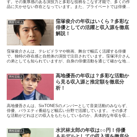
す。その重厚感のある演技力と多彩な役柄をこなす才能で、多くの作
品に欠かせない存在となっています。また、プライベートでは俳優・
優香さんとの結婚も注目を集めました。この記事では、青木...
窪塚俊介の年収はいくら？多彩な
男性芸能人
俳優としての活躍と収入源を徹底
解説！
窪塚俊介さんは、テレビドラマや映画、舞台で幅広く活躍する俳優
で、独特の存在感と自然体の演技で注目されています。窪塚洋介さん
の弟としても知られていますが、自身の俳優活動を通じて確かな地位
を築いています。この記事では、窪塚俊介さんの推定年収や主...
高地優吾の年収は？多彩な活動か
男性芸能人
ら見る収入源と推定額を徹底分
析！
高地優吾さんは、SixTONESのメンバーとして音楽活動のみならず、
俳優、バラエティ番組など幅広い分野で活躍しています。 その多才
な活動がどれほどの収入をもたらしているのか、具体的な年収を収入
源ごとに詳しく見ていきましょう。 高地優吾の主な...
水沢林太郎の年収は○○円！俳優
男性芸能人
＆モデルとしての収入源を徹底分