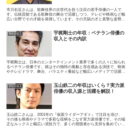
市川右近さんは、歌舞伎界の次世代を担う注目の若手俳優の一人で
す。伝統芸能である歌舞伎の舞台で活躍しつつ、テレビや映画など幅
広い分野でその才能を発揮しています。その天賦の才と真摯な姿勢
で、多くのファンを魅了しています。この記事では、市川右近さ...
宇梶剛士の年収：ベテラン俳優の
男性芸能人
収入とその内訳
宇梶剛士は、日本のエンターテインメント業界で多くの人々に知られ
るベテラン俳優です。彼はその独特の風貌と存在感ある演技で、映画
やテレビドラマ、舞台、バラエティ番組など幅広いメディアで活躍し
ています。この記事では、宇梶剛士の年収についての推定と...
玉山鉄二の年収はいくら？実力派
男性芸能人
俳優の収入源と活躍を解説！
玉山鉄二さんは、2001年の『仮面ライダーアギト』で注目を浴び、
その後も映画やドラマで多彩な役柄をこなす実力派俳優です。その端
正なルックスと幅広い演技力で、多くの視聴者から支持を集めていま
す。この記事では、玉山鉄二さんの推定年収や収入源につ...