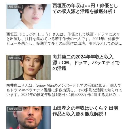
西垣匠の年収は○○円！俳優とし
男性芸能人
ての収入源と活躍を徹底分析！
西垣匠（にしがき しょう）さんは、俳優として映画・ドラマに次々
と出演し、注目を集めている若手俳優の一人です。2021年に俳優デ
ビューを果たし、短期間で多くの話題作に出演。モデルとしての活動
やバラエティ番組出演も増えており、今後のさらなる飛躍...
向井康二の2024年年収と収入
男性芸能人
源：CM、ドラマ、バラエティで
の活躍
向井康二さんは、Snow Manのメンバーとしての活動に加え、個人で
もドラマやバラエティ番組に多数出演し、その多彩な活躍で知られて
います。2024年の推定年収は1億円～1億5000万円に達する見込みで
す。 1. ドラマ出演による収入 202...
山田孝之の年収はいくら？ 出演
男性芸能人
作品と収入源を徹底解説！