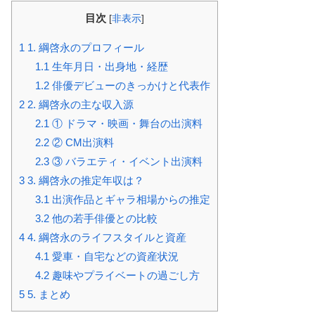
目次
[
非表示
]
1
1. 綱啓永のプロフィール
1.1
生年月日・出身地・経歴
1.2
俳優デビューのきっかけと代表作
2
2. 綱啓永の主な収入源
2.1
① ドラマ・映画・舞台の出演料
2.2
② CM出演料
2.3
③ バラエティ・イベント出演料
3
3. 綱啓永の推定年収は？
3.1
出演作品とギャラ相場からの推定
3.2
他の若手俳優との比較
4
4. 綱啓永のライフスタイルと資産
4.1
愛車・自宅などの資産状況
4.2
趣味やプライベートの過ごし方
5
5. まとめ