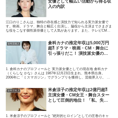
女優として幅広い活動から得る収
入の内訳
江口のりこさんは、独特の存在感と演技力で知られる実力派女優で
す。映画、ドラマ、舞台と幅広く出演し、脇役から主演までさまざま
な役をこなす個性派俳優として人気があります。また、テレビCMや
バラエティ番組への出演も増えており、多方面から安定した収...
倉科カナの推定年収は5,000万円
女性芸能人
超⁈ ドラマ・映画・CM・舞台に
引っ張りだこ！ 演技派女優の多
彩な収入源を徹底分析！
1. 倉科カナのプロフィールと 実力派女優としての現在地 倉科カナ
（くらしな かな）さんは 1987年12月23日生まれ、熊本県出身。
2006年に「ミスマガジン」でグランプリを獲得し、芸能界入り。 グ
ラビアからキャリアをスタートさせた後、...
米倉涼子の推定年収は2億円超⁈
女性芸能人
主演女優・CM女王・舞台スター
として圧倒的地位！ 「私、失敗
しないので」から始まる驚異の収
入源を徹底分析！
1. 米倉涼子のプロフィールと “絶対的ヒロイン”としての圧巻のキャ