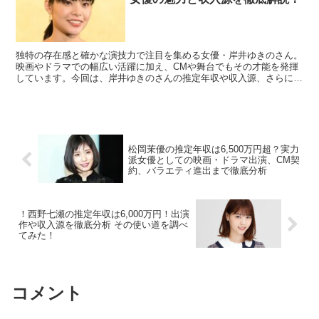
独特の存在感と確かな演技力で注目を集める女優・岸井ゆきのさん。
映画やドラマでの幅広い活躍に加え、CMや舞台でもその才能を発揮
しています。今回は、岸井ゆきのさんの推定年収や収入源、さらにそ
の魅力について深掘りします！ 岸井ゆきのの推定年収 岸...
松岡茉優の推定年収は6,500万円超？実力
派女優としての映画・ドラマ出演、CM契
約、バラエティ進出まで徹底分析
！西野七瀬の推定年収は6,000万円！出演
作や収入源を徹底分析 その使い道を調べ
てみた！
コメント