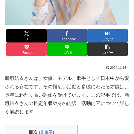
X
Facebook
はてブ
Pocket
LINE
コピー
2024.11.15
新垣結衣さんは、女優、モデル、歌手として日本中から愛
される存在です。その幅広い活動と多岐にわたる才能は、
長年にわたり高い評価を受けています。この記事では、新
垣結衣さんの推定年収やその内訳、活動内容について詳し
く解説します。
目次
[
非表示
]