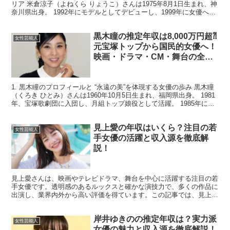
リア 米倉涼子（よねくら りょうこ）さんは1975年8月1日生まれ、神
奈川県出身。 1992年にモデルとしてデビューし、1999年に女優へ転
身。 その後は『黒革の手帖』『交...
黒木瞳の推定年収は8,000万円超⁈
女性芸能人
元宝塚トップから国民的女優へ！
映画・ドラマ・CM・舞台の全収
入源を徹底分析！
1. 黒木瞳のプロフィールと “永遠の美”を体現する女優の歩み 黒木瞳
（くろき ひとみ）さんは1960年10月5日生まれ、福岡県出身。 1981
年、宝塚歌劇団に入団し、月組トップ娘役として活躍。 1985年に退
団後、女優としてのキャリアをス...
見上愛の年収はいくら？注目の若
女性芸能人
手女優の活躍と収入源を徹底解
説！
見上愛さんは、映画やテレビドラマ、舞台を中心に活躍する注目の若
手女優です。透明感のあるルックスと確かな演技力で、多くの作品に
出演し、業界内外から高い評価を得ています。この記事では、見上愛
さんの推定年収や主な収入源について詳しく解説します。 ...
岸井ゆきのの推定年収は？実力派
女性芸能人
女優の魅力と収入源を徹底解説！