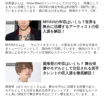
目黒蓮さんは、Snow Manのメンバーとしてだけでなく、俳優として
も大いに活躍しており、2023年の推定年収は約2億円～3億円に達し
ているとされています。彼の収入の主な柱は、映画やドラマ、CM出
演、そして音楽活動です。 1. 映画出演での...
MIYAVIの年収はいくら？世界を
男性芸能人
舞台に活躍するアーティストの収
入源を解説！
MIYAVIさんは、「サムライギタリスト」の異名を持つ日本を代表す
るミュージシャンとして、国内外で活躍しています。独自のスラップ
奏法によるギタープレイと圧倒的なステージパフォーマンスで、多く
のファンを魅了しています。この記事では、MIYAV...
堀海登の年収はいくら？ 舞台俳
男性芸能人
優やモデルとして注目される若手
タレントの収入源を徹底解説！
堀海登（ほり かいと）さんは、舞台を中心に活躍する俳優であり、
モデルとしても注目を集める若手タレントです。 その端正なルック
スと高い演技力で舞台界を中心にファン層を拡大しています。 ま
た、最近ではテレビやCM出演も増え、多方面での活躍が期待...