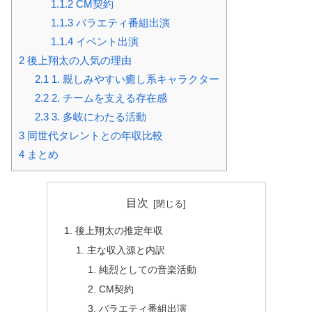
1.1.2
CM契約
1.1.3
バラエティ番組出演
1.1.4
イベント出演
2
後上翔太の人気の理由
2.1
1. 親しみやすい癒し系キャラクター
2.2
2. チームを支える存在感
2.3
3. 多岐にわたる活動
3
同世代タレントとの年収比較
4
まとめ
目次
後上翔太の推定年収
主な収入源と内訳
純烈としての音楽活動
CM契約
バラエティ番組出演