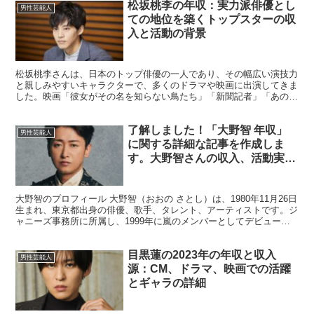
松坂桃李の年収：実力派俳優とし
男性芸能人
ての地位を築くトップスターの収
入と活動の背景
松坂桃李さんは、日本のトップ俳優の一人であり、その幅広い演技力
と親しみやすいキャラクターで、多くのドラマや映画に出演してきま
した。映画「彼女がその名を知らない鳥たち」「新聞記者」「あの
頃。」などのシリアスな役柄から、ドラマ「ゆとりですがなに...
了解しました！「大野智 年収」
男性芸能人
に関する詳細な記事を作成しま
す。大野智さんの収入、活動実
績、代表作、魅力について詳しく
掘り下げて解説します。 大野智
大野智のプロフィール 大野智（おおの さとし）は、1980年11月26日
の年収と成功の秘密：嵐のリーダ
生まれ、東京都出身の俳優、歌手、タレント、アーティストです。ジ
ーからアーティストとしての新た
ャニーズ事務所に所属し、1999年に嵐のメンバーとしてデビュー。
な道
嵐のリーダーとしてグループを牽引しつつ、俳...
目黒蓮の2023年の年収と収入
男性芸能人
源：CM、ドラマ、映画での活躍
とギャラの詳細