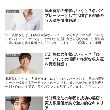
津田寛治の年収はいくら？名バイ
男性芸能人
プレーヤーとして活躍する俳優の
収入源を徹底解説！
津田寛治さんは、日本映画界やテレビドラマで数多くの作品に出演す
る名バイプレーヤーです。その確かな演技力と多彩な役柄で、視聴者
に強い印象を残す俳優として知られています。この記事では、津田寛
治さんの推定年収や主な収入源について詳しく解説します。...
北川悠仁の年収はいくら？「ゆ
男性芸能人
ず」としての活躍と多彩な収入源
を徹底解説！
北川悠仁さんは、人気デュオ「ゆず」のメンバーとして、日本の音楽
シーンを代表するアーティストの一人です。彼の温かみのある歌声と
作詞・作曲の才能で、多くのファンを魅了しています。さらに、北川
悠仁さんは俳優やテレビ出演など多方面でも活躍しています...
竹財輝之助の年収と成功の秘密：
男性芸能人
実力派俳優が紡ぐ魅力的なキャリ
ア