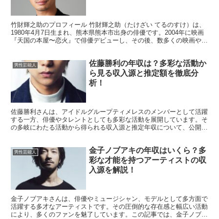
竹財輝之助のプロフィール 竹財輝之助（たけざい てるのすけ）は、
1980年4月7日生まれ、熊本県熊本市出身の俳優です。2004年に映画
『天国の本屋〜恋火』で俳優デビューし、その後、数多くの映画やド
ラマ、舞台に出演。端正なルックスと自然体の演...
佐藤勝利の年収は？多彩な活動か
男性芸能人
ら見る収入源と推定額を徹底分
析！
佐藤勝利さんは、アイドルグループティメレスのメンバーとして活躍
する一方、俳優やタレントとしても多彩な活動を展開しています。そ
の多岐にわたる活動から得られる収入源と推定年収について、公開さ
れている情報をもとに分析してみましょう。 プロフィール...
金子ノブアキの年収はいくら？多
男性芸能人
彩な才能を持つアーティストの収
入源を解説！
金子ノブアキさんは、俳優やミュージシャン、モデルとして多方面で
活躍する多才なアーティストです。その圧倒的な存在感と幅広い活動
により、多くのファンを魅了しています。この記事では、金子ノブア