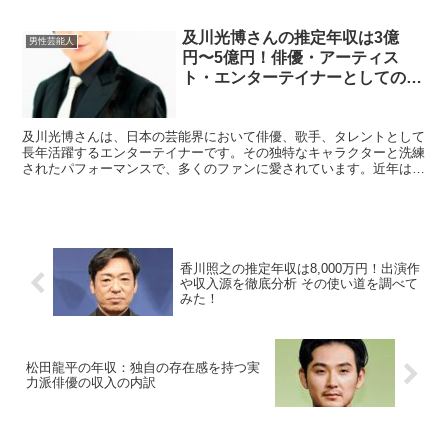
キさんの推定年収や主な収入源について解説します。 金子...
及川光博さんの推定年収は3億
男性芸能人
円〜5億円！俳優・アーティス
ト・エンターテイナーとしての多
彩な活躍と収入源を徹底分析
及川光博さんは、日本の芸能界において俳優、歌手、タレントとして
長年活躍するエンターテイナーです。その独特なキャラクターと洗練
されたパフォーマンスで、多くのファンに愛されています。近年はド
ラマや映画での活躍が増え、音楽活動も精力的に続けていま...
香川照之の推定年収は8,000万円！出演作
や収入源を徹底分析 その使い道を調べて
みた！
松田龍平の年収：独自の存在感を持つ実
力派俳優の収入の内訳