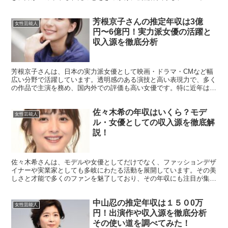
テレビ東京『おはスタ』のおはガールとして本...
芳根京子さんの推定年収は3億
女性芸能人
円〜6億円！実力派女優の活躍と
収入源を徹底分析
芳根京子さんは、日本の実力派女優として映画・ドラマ・CMなど幅
広い分野で活躍しています。透明感のある演技と高い表現力で、多く
の作品で主演を務め、国内外での評価も高い女優です。特に近年は、
話題の作品に次々と出演し、女優としてのキャリアをさらに...
佐々木希の年収はいくら？モデ
女性芸能人
ル・女優としての収入源を徹底解
説！
佐々木希さんは、モデルや女優としてだけでなく、ファッションデザ
イナーや実業家としても多岐にわたる活動を展開しています。その美
しさと才能で多くのファンを魅了しており、その年収にも注目が集ま
っています。この記事では、佐々木希さんの推定年収や収入...
中山忍の推定年収は１５０0万
女性芸能人
円！出演作や収入源を徹底分析
その使い道を調べてみた！