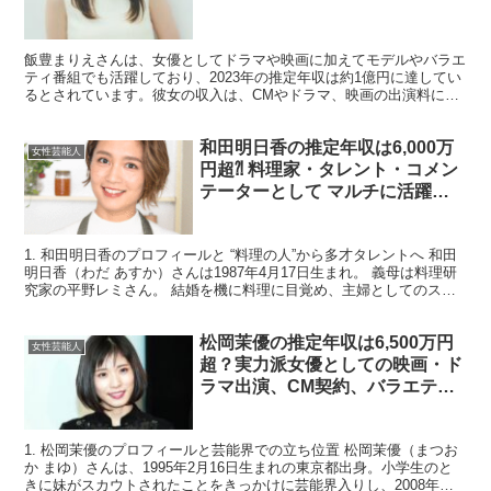
飯豊まりえさんは、女優としてドラマや映画に加えてモデルやバラエ
ティ番組でも活躍しており、2023年の推定年収は約1億円に達してい
るとされています。彼女の収入は、CMやドラマ、映画の出演料に加
え、モデル業やバラエティ出演によるものです。 1....
和田明日香の推定年収は6,000万
女性芸能人
円超⁈ 料理家・タレント・コメン
テーターとして マルチに活躍す
る“食の伝道師”の収入源を徹底分
析！
1. 和田明日香のプロフィールと “料理の人”から多才タレントへ 和田
明日香（わだ あすか）さんは1987年4月17日生まれ。 義母は料理研
究家の平野レミさん。 結婚を機に料理に目覚め、主婦としてのスキ
ルを磨きつつ、 テレビ・ラジオ・講演・...
松岡茉優の推定年収は6,500万円
女性芸能人
超？実力派女優としての映画・ド
ラマ出演、CM契約、バラエティ
進出まで徹底分析
1. 松岡茉優のプロフィールと芸能界での立ち位置 松岡茉優（まつお
か まゆ）さんは、1995年2月16日生まれの東京都出身。小学生のと
きに妹がスカウトされたことをきっかけに芸能界入りし、2008年に