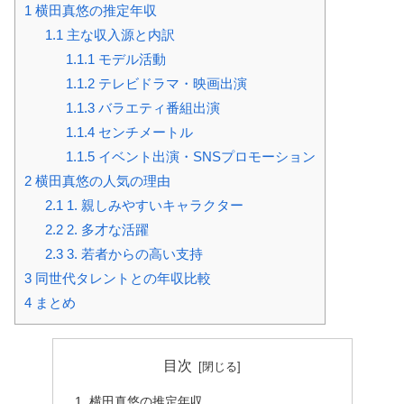
1
横田真悠の推定年収
1.1
主な収入源と内訳
1.1.1
モデル活動
1.1.2
テレビドラマ・映画出演
1.1.3
バラエティ番組出演
1.1.4
センチメートル
1.1.5
イベント出演・SNSプロモーション
2
横田真悠の人気の理由
2.1
1. 親しみやすいキャラクター
2.2
2. 多才な活躍
2.3
3. 若者からの高い支持
3
同世代タレントとの年収比較
4
まとめ
目次
横田真悠の推定年収