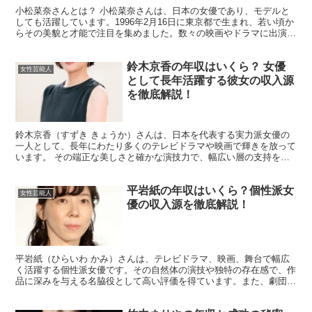
小松菜奈さんとは？ 小松菜奈さんは、日本の女優であり、モデルと
しても活躍しています。1996年2月16日に東京都で生まれ、若い頃か
らその美貌と才能で注目を集めました。数々の映画やドラマに出演
し、その演技力で多くのファンを魅了してきました。代...
鈴木京香の年収はいくら？ 女優
女性芸能人
として長年活躍する彼女の収入源
を徹底解説！
鈴木京香（すずき きょうか）さんは、日本を代表する実力派女優の
一人として、長年にわたり多くのテレビドラマや映画で輝きを放って
います。 その端正な美しさと確かな演技力で、幅広い層の支持を集
め続けています。 また、大人の女性の魅力を活かしたCM...
平岩紙の年収はいくら？個性派女
女性芸能人
優の収入源を徹底解説！
平岩紙（ひらいわ かみ）さんは、テレビドラマ、映画、舞台で幅広
く活躍する個性派女優です。その自然体の演技や独特の存在感で、作
品に深みを与える名脇役として高い評価を得ています。また、劇団
「大人計画」のメンバーとしての活動も長く、演技派女優とし...