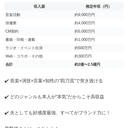
収入源
推定年収（円）
音楽活動
約9,000万円
俳優業
約4,000万円
CM契約
約5,000万円
書籍・印税・連載
約1,000万円
ラジオ・イベント出演
約500万円
Web・コラボ・その他
約300万円
合計
約2億〜2.5億円
✔️ 音楽×演技×言葉×知性の“四刀流”で突き抜ける
✔️ どのジャンルも本人が“本気”だからこそ高収益
✔️ 夫としても好感度最強、すべてがブランド力に！