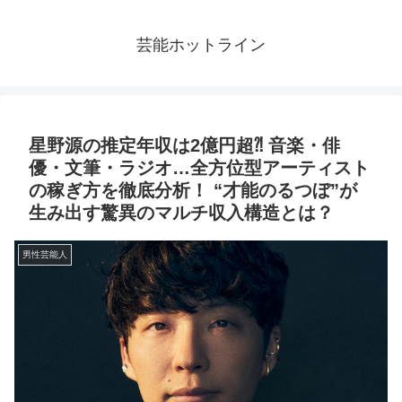
芸能ホットライン
星野源の推定年収は2億円超⁈ 音楽・俳
優・文筆・ラジオ…全方位型アーティスト
の稼ぎ方を徹底分析！ “才能のるつぼ”が
生み出す驚異のマルチ収入構造とは？
男性芸能人