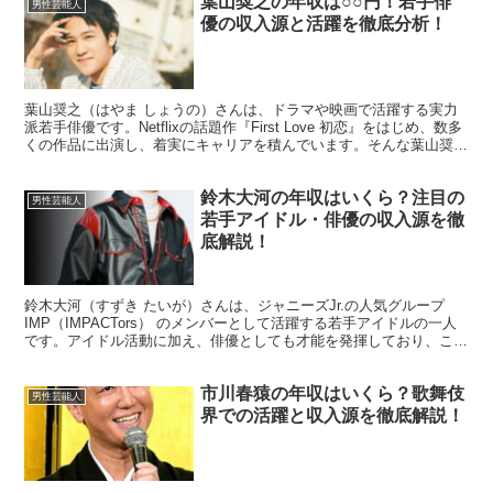
葉山奨之の年収は○○円！若手俳
男性芸能人
優の収入源と活躍を徹底分析！
葉山奨之（はやま しょうの）さんは、ドラマや映画で活躍する実力
派若手俳優です。Netflixの話題作『First Love 初恋』をはじめ、数多
くの作品に出演し、着実にキャリアを積んでいます。そんな葉山奨之
さんの年収はどれくらいなのでしょう...
鈴木大河の年収はいくら？注目の
男性芸能人
若手アイドル・俳優の収入源を徹
底解説！
鈴木大河（すずき たいが）さんは、ジャニーズJr.の人気グループ
IMP（IMPACTors） のメンバーとして活躍する若手アイドルの一人
です。アイドル活動に加え、俳優としても才能を発揮しており、これ
からのさらなる活躍が期待されています。こ...
市川春猿の年収はいくら？歌舞伎
男性芸能人
界での活躍と収入源を徹底解説！