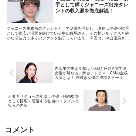
手として輝くジャニーズ出身タレ
ントの収入源を徹底解説！
ジャニーズ事務所のタレントとして活動を開始し、現在は俳優や歌手
として幅広い活躍を続けている中山優馬さん。その甘いルックスと確
かな演技力で多くのファンを魅了しています。今回は、中山優馬さん
の推定年収や収入源、成功の秘訣について詳しく解説します...
吉田羊の推定年収は7,000万円超⁈ 実力派
女優が魅せる、舞台・ドラマ・CMの全収
入源とは？ 遅咲き女優の成功ストーリー
と稼ぎ方を徹底分析！
オダギリジョーの年収：俳優・映画監督
として幅広く活躍する独自のスタイルと
収入の内訳
コメント