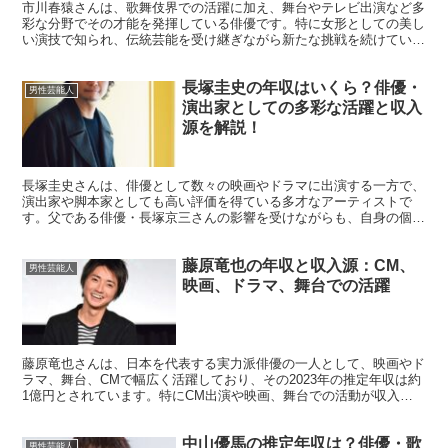
市川春猿さんは、歌舞伎界での活躍に加え、舞台やテレビ出演など多
彩な分野でその才能を発揮している俳優です。特に女形としての美し
い演技で知られ、伝統芸能を受け継ぎながら新たな挑戦を続けていま
す。この記事では、市川春猿さんの推定年収や主な収入源に...
長塚圭史の年収はいくら？俳優・
男性芸能人
演出家としての多彩な活躍と収入
源を解説！
長塚圭史さんは、俳優として数々の映画やドラマに出演する一方で、
演出家や脚本家としても高い評価を得ている多才なアーティストで
す。父である俳優・長塚京三さんの影響を受けながらも、自身の個性
と才能で確固たる地位を築いています。この記事では、長塚圭...
藤原竜也の年収と収入源：CM、
男性芸能人
映画、ドラマ、舞台での活躍
藤原竜也さんは、日本を代表する実力派俳優の一人として、映画やド
ラマ、舞台、CMで幅広く活躍しており、その2023年の推定年収は約
1億円とされています。特にCM出演や映画、舞台での活動が収入の
大部分を占めており、俳優業以外の活動も収益を支えて...
中山優馬の推定年収は？俳優・歌
男性芸能人