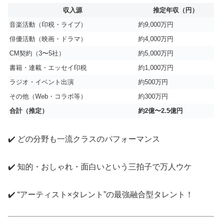
収入源
推定年収（円）
音楽活動（印税・ライブ）
約9,000万円
俳優活動（映画・ドラマ）
約4,000万円
CM契約（3〜5社）
約5,000万円
書籍・連載・エッセイ印税
約1,000万円
ラジオ・イベント出演
約500万円
その他（Web・コラボ等）
約300万円
合計（推定）
約2億〜2.5億円
✔️ どの分野も一流クラスのパフォーマンス
✔️ 知的・おしゃれ・面白いという三拍子で万人ウケ
✔️ “アーティスト×タレント”の最強融合型タレント！