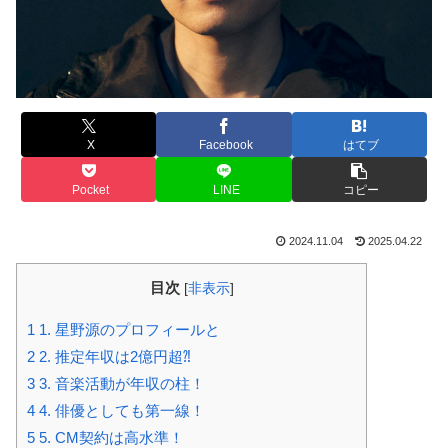
X
Facebook
はてブ
Pocket
LINE
コピー
2024.11.04
2025.04.22
目次
[
非表示
]
1
1. 星野源のプロフィールと
2
2. 推定年収は2億円超⁈
3
3. 音楽活動が年収の柱！
4
4. 俳優としても第一線！
5
5. CM契約は高水準！